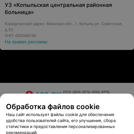
УЗ «Копыльская центральная районная
больница»
Юридический адрес: Минская обл., г. Копыль,ул. Советская,
д.50
УНП: 600068146
На правах рекламы
О проекте
Новости проекта
Размещение рекламы
Обработка файлов cookie
Медицинский маркетинг
Публичный договор
Наш сайт использует файлы cookie для обеспечения
удобства пользователей сайта, его улучшения, сбора
Пользовательское соглашение
Способы оплаты
статистики и предоставления персонализированных
Вакансии
Партнеры
рекомендаций.