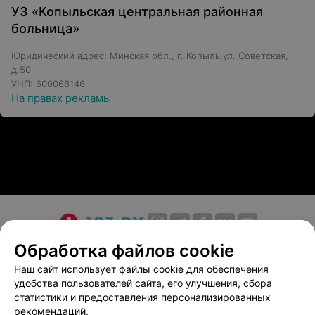
УЗ «Копыльская центральная районная
больница»
Юридический адрес: Минская обл., г. Копыль,ул. Советская,
д.50
УНП: 600068146
На правах рекламы
О проекте
Новости проекта
Размещение рекламы
Обработка файлов cookie
Медицинский маркетинг
Публичный договор
Наш сайт использует файлы cookie для обеспечения
удобства пользователей сайта, его улучшения, сбора
Пользовательское соглашение
Способы оплаты
статистики и предоставления персонализированных
Вакансии
Партнеры
рекомендаций.